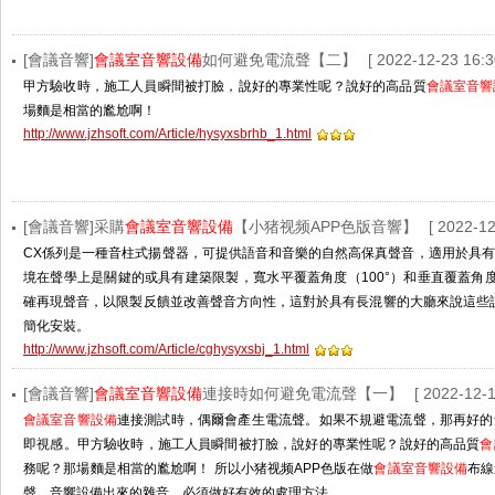
[會議音響]
會議室音響設備
如何避免電流聲【二】
[ 2022-12-23 16:3
甲方驗收時，施工人員瞬間被打臉，說好的專業性呢？說好的高品質
會議室音響
場麵是相當的尷尬啊！
http://www.jzhsoft.com/Article/hysyxsbrhb_1.html
[會議音響]采購
會議室音響設備
【小猪视频APP色版音響】
[ 2022-12
CX係列是一種音柱式揚聲器，可提供語音和音樂的自然高保真聲音，適用於具有固定
境在聲學上是關鍵的或具有建築限製，寬水平覆蓋角度（100°）和垂直覆蓋角
確再現聲音，以限製反饋並改善聲音方向性，這對於具有長混響的大廳來說這
簡化安裝。
http://www.jzhsoft.com/Article/cghysyxsbj_1.html
[會議音響]
會議室音響設備
連接時如何避免電流聲【一】
[ 2022-12-1
會議室音響設備
連接測試時，偶爾會產生電流聲。如果不規避電流聲，那再好
即視感。甲方驗收時，施工人員瞬間被打臉，說好的專業性呢？說好的高品質
會
務呢？那場麵是相當的尷尬啊！ 所以小猪视频APP色版在做
會議室音響設備
布線
聲、音響設備出來的雜音，必須做好有效的處理方法。