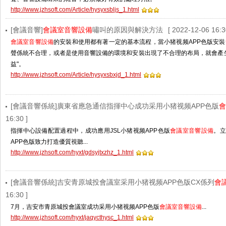
http://www.jzhsoft.com/Article/hysyxsbljs_1.html
[會議音響]
會議室音響設備
嘯叫的原因與解決方法
[ 2022-12-06 16:3
會議室音響設備
的安裝和使用都有著一定的基本流程，當小猪视频APP色版安裝
聲係統不合理，或者是使用音響設備的環境和安裝出現了不合理的布局，就會產
益"。
http://www.jzhsoft.com/Article/hysyxsbxjd_1.html
[會議音響係統]廣東省應急通信指揮中心成功采用小猪视频APP色版
會
16:30 ]
指揮中心設備配置過程中，成功應用JSL小猪视频APP色版
會議室音響設備

APP色版致力打造優質視聽...
http://www.jzhsoft.com/hyxt/gdsyjtxzhz_1.html
[會議音響係統]吉安青原城投會議室采用小猪视频APP色版CX係列
會
16:30 ]
7月，吉安市青原城投會議室成功采用小猪视频APP色版
會議室音響設備
...
http://www.jzhsoft.com/hyxt/jaqycthysc_1.html